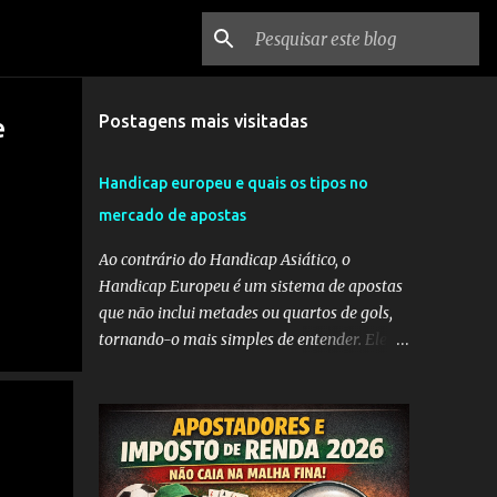
Postagens mais visitadas
e
Handicap europeu e quais os tipos no
mercado de apostas
Ao contrário do Handicap Asiático, o
Handicap Europeu é um sistema de apostas
que não inclui metades ou quartos de gols,
tornando-o mais simples de entender. Ele
envolve a adição de gols a uma equipe
considerada mais fraca ou a subtração de
gols da equipe favorita. A ideia por trás do
Handicap Europeu é equilibrar as
probabilidades de apostas em eventos