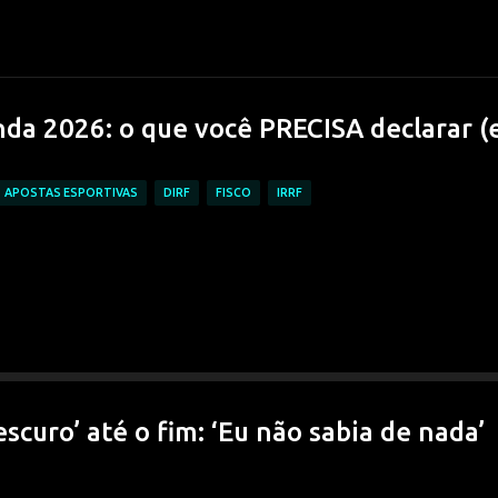
Pular para o conteúdo principal
da 2026: o que você PRECISA declarar (
APOSTAS ESPORTIVAS
DIRF
FISCO
IRRF
scuro’ até o fim: ‘Eu não sabia de nada’