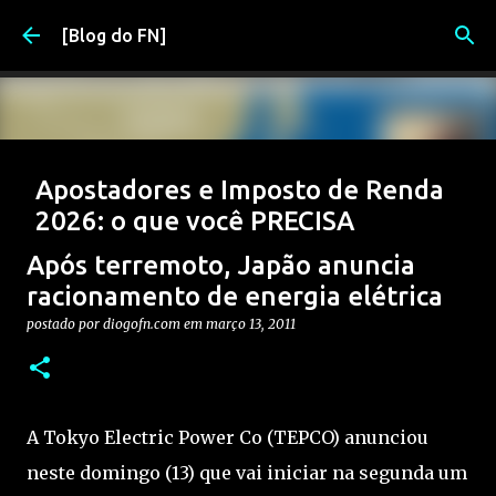
Pular para o conteúdo principal
[Blog do FN]
Apostadores e Imposto de Renda
2026: o que você PRECISA
declarar (e evitar problemas)
Após terremoto, Japão anuncia
postado por
Diogo
em
março 17, 2026
2026
APOSTAS
racionamento de energia elétrica
APOSTAS ESPORTIVAS
DIRF
FISCO
IRRF
postado por
diogofn.com
em
março 13, 2011
0
A Tokyo Electric Power Co (TEPCO) anunciou
neste domingo (13) que vai iniciar na segunda um