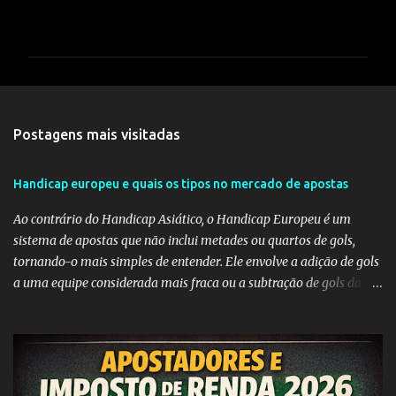
C
o
m
e
n
t
Postagens mais visitadas
á
r
Handicap europeu e quais os tipos no mercado de apostas
i
Ao contrário do Handicap Asiático, o Handicap Europeu é um
o
sistema de apostas que não inclui metades ou quartos de gols,
s
tornando-o mais simples de entender. Ele envolve a adição de gols
a uma equipe considerada mais fraca ou a subtração de gols da
equipe favorita. A ideia por trás do Handicap Europeu é equilibrar
as probabilidades de apostas em eventos desequilibrados,
tornando-os mais atraentes para os apostadores. Aqui estão
alguns dos tipos mais comuns de Handicap Europeu no mercado
de apostas: Handicap Europeu +1: Nesta aposta, uma equipe é