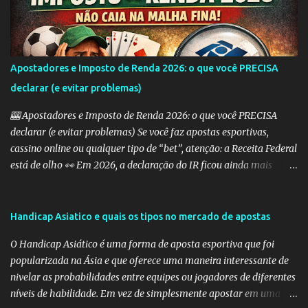
considerada com uma vantagem de 1 gol antes mesmo do início do
jogo. Isso significa que, se a equipe perder por um gol de diferença,
a aposta é vencedora. Se houver um empate ou se a equipe ganhar,
a aposta também é vencedora. Handicap Europeu +2: Semelhante
Apostadores e Imposto de Renda 2026: o que você PRECISA
ao exemplo anterior, aqui a equipe recebe uma vantagem de 2
declarar (e evitar problemas)
gols. Isso significa que a aposta é vencedora se a equipe perder por
uma diferença de até 2 gols. Se a equipe perder por 3 ou m...
🎰 Apostadores e Imposto de Renda 2026: o que você PRECISA
declarar (e evitar problemas) Se você faz apostas esportivas,
cassino online ou qualquer tipo de “bet”, atenção: a Receita Federal
está de olho 👀 Em 2026, a declaração do IR ficou ainda mais
importante para quem aposta — e erros podem te levar direto
para a malha fina. 💰 Preciso declarar ganhos com apostas? SIM.
Qualquer ganho com apostas deve ser informado como: 👉
Handicap Asiatico e quais os tipos no mercado de apostas
“Rendimentos Tributáveis Recebidos de Pessoa Jurídica” (se a casa
O Handicap Asiático é uma forma de aposta esportiva que foi
for legalizada no Brasil) ou 👉 “Rendimentos Recebidos do
popularizada na Ásia e que oferece uma maneira interessante de
Exterior” (se for site internacional) ⚠️ O maior erro dos
nivelar as probabilidades entre equipes ou jogadores de diferentes
apostadores Muita gente acha que só precisa declarar quando
níveis de habilidade. Em vez de simplesmente apostar em uma
“saca” o dinheiro. ❌ ERRADO Você deve declarar: todos os ganhos