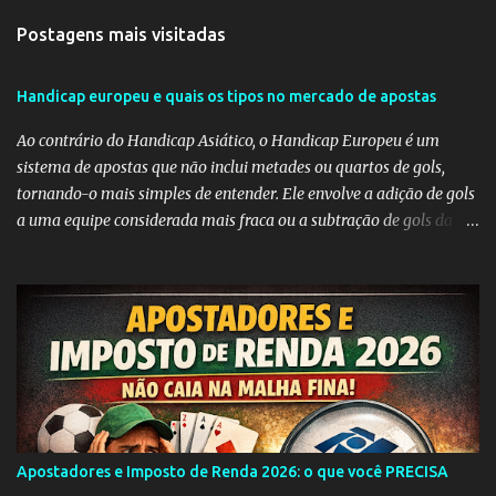
t
Postagens mais visitadas
á
r
Handicap europeu e quais os tipos no mercado de apostas
i
Ao contrário do Handicap Asiático, o Handicap Europeu é um
o
sistema de apostas que não inclui metades ou quartos de gols,
s
tornando-o mais simples de entender. Ele envolve a adição de gols
a uma equipe considerada mais fraca ou a subtração de gols da
equipe favorita. A ideia por trás do Handicap Europeu é equilibrar
as probabilidades de apostas em eventos desequilibrados,
tornando-os mais atraentes para os apostadores. Aqui estão
alguns dos tipos mais comuns de Handicap Europeu no mercado
de apostas: Handicap Europeu +1: Nesta aposta, uma equipe é
considerada com uma vantagem de 1 gol antes mesmo do início do
jogo. Isso significa que, se a equipe perder por um gol de diferença,
a aposta é vencedora. Se houver um empate ou se a equipe ganhar,
a aposta também é vencedora. Handicap Europeu +2: Semelhante
Apostadores e Imposto de Renda 2026: o que você PRECISA
ao exemplo anterior, aqui a equipe recebe uma vantagem de 2