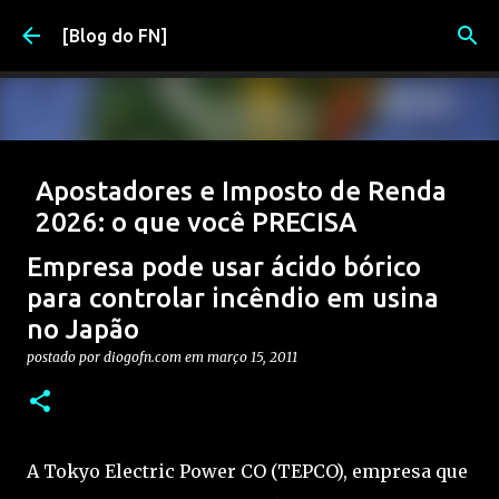
Pular para o conteúdo principal
[Blog do FN]
Apostadores e Imposto de Renda
2026: o que você PRECISA
declarar (e evitar problemas)
Empresa pode usar ácido bórico
postado por
Diogo
em
março 17, 2026
2026
APOSTAS
para controlar incêndio em usina
no Japão
APOSTAS ESPORTIVAS
DIRF
FISCO
IRRF
postado por
diogofn.com
em
março 15, 2011
0
A Tokyo Electric Power CO (TEPCO), empresa que