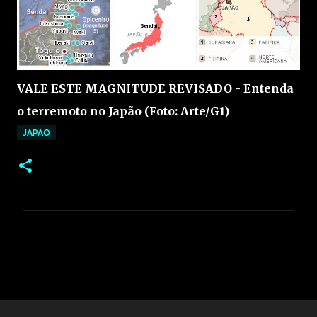
VALE ESTE MAGNITUDE REVISADO - Entenda
o terremoto no Japão (Foto: Arte/G1)
JAPAO
C
o
m
e
n