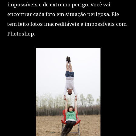
impossíveis e
de extremo perigo
.
Você vai
encontrar
cada foto
em
situação perigosa.
Ele
tem feito fotos
inacreditáveis e
impossíveis com
Photoshop
.