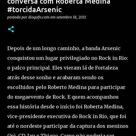
conversa com Roberta Medina
#torcidaArsenic
postado por
diogofn.com
em
setembro 18, 2011
Depois de um longo caminho, a banda Arsenic
conquistou um lugar privilegiado no Rock in Rio:
o palco principal. Eles vieram lá de Fortaleza
atrás desse sonho e acabaram sendo os
escolhidos pelo Roberto Medina para participar
do megaevento de Rock. E quem acompanhou
essa história desde o início foi Roberta Medina,
vice-presidente executiva do Rock in Rio, que foi
até o nordeste participar da captura dos meninos
Gui, CD, Ian e Thiago. Como não poderia ser