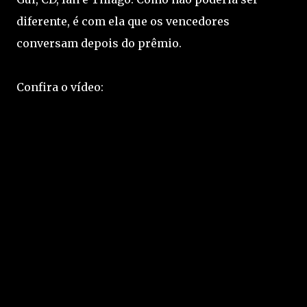
diferente, é com ela que os vencedores
conversam depois do prêmio.
Confira o vídeo: