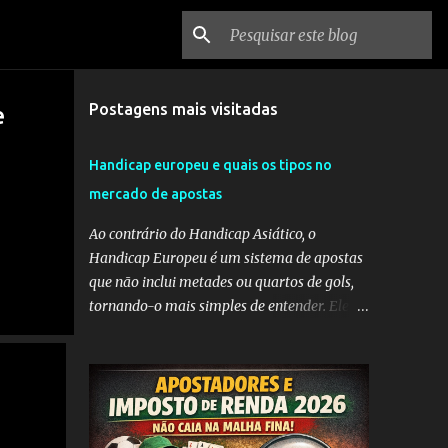
Postagens mais visitadas
e
Handicap europeu e quais os tipos no
mercado de apostas
Ao contrário do Handicap Asiático, o
Handicap Europeu é um sistema de apostas
que não inclui metades ou quartos de gols,
tornando-o mais simples de entender. Ele
envolve a adição de gols a uma equipe
considerada mais fraca ou a subtração de
gols da equipe favorita. A ideia por trás do
Handicap Europeu é equilibrar as
probabilidades de apostas em eventos