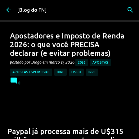
Pular para o conteúdo principal
[Blog do FN]
Apostadores e Imposto de Renda
2026: o que você PRECISA
declarar (e evitar problemas)
postado por
Diogo
em
março 17, 2026
2026
APOSTAS
APOSTAS ESPORTIVAS
DIRF
FISCO
IRRF
0
Paypal já processa mais de U$315