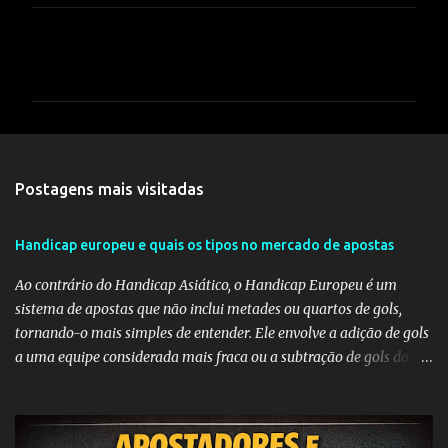
C
o
m
e
n
t
Postagens mais visitadas
á
r
Handicap europeu e quais os tipos no mercado de apostas
i
Ao contrário do Handicap Asiático, o Handicap Europeu é um
o
sistema de apostas que não inclui metades ou quartos de gols,
s
tornando-o mais simples de entender. Ele envolve a adição de gols
a uma equipe considerada mais fraca ou a subtração de gols da
equipe favorita. A ideia por trás do Handicap Europeu é equilibrar
as probabilidades de apostas em eventos desequilibrados,
tornando-os mais atraentes para os apostadores. Aqui estão