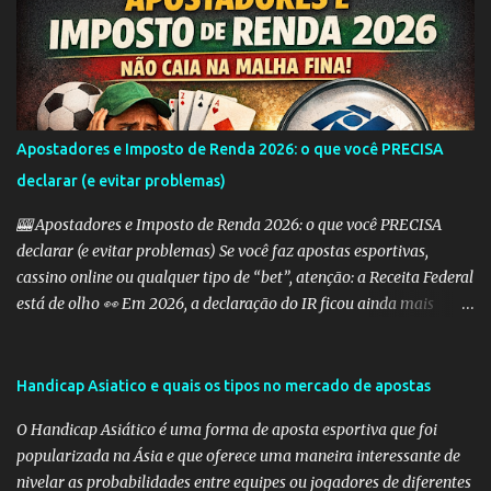
alguns dos tipos mais comuns de Handicap Europeu no mercado
de apostas: Handicap Europeu +1: Nesta aposta, uma equipe é
considerada com uma vantagem de 1 gol antes mesmo do início do
jogo. Isso significa que, se a equipe perder por um gol de diferença,
a aposta é vencedora. Se houver um empate ou se a equipe ganhar,
a aposta também é vencedora. Handicap Europeu +2: Semelhante
Apostadores e Imposto de Renda 2026: o que você PRECISA
ao exemplo anterior, aqui a equipe recebe uma vantagem de 2
declarar (e evitar problemas)
gols. Isso significa que a aposta é vencedora se a equipe perder por
uma diferença de até 2 gols. Se a equipe perder por 3 ou m...
🎰 Apostadores e Imposto de Renda 2026: o que você PRECISA
declarar (e evitar problemas) Se você faz apostas esportivas,
cassino online ou qualquer tipo de “bet”, atenção: a Receita Federal
está de olho 👀 Em 2026, a declaração do IR ficou ainda mais
importante para quem aposta — e erros podem te levar direto
para a malha fina. 💰 Preciso declarar ganhos com apostas? SIM.
Qualquer ganho com apostas deve ser informado como: 👉
Handicap Asiatico e quais os tipos no mercado de apostas
“Rendimentos Tributáveis Recebidos de Pessoa Jurídica” (se a casa
O Handicap Asiático é uma forma de aposta esportiva que foi
for legalizada no Brasil) ou 👉 “Rendimentos Recebidos do
popularizada na Ásia e que oferece uma maneira interessante de
Exterior” (se for site internacional) ⚠️ O maior erro dos
nivelar as probabilidades entre equipes ou jogadores de diferentes
apostadores Muita gente acha que só precisa declarar quando