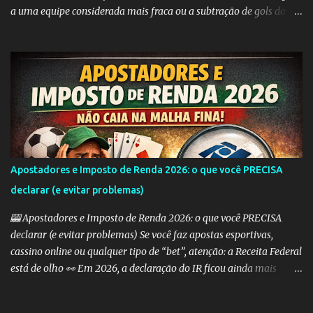
a uma equipe considerada mais fraca ou a subtração de gols da
equipe favorita. A ideia por trás do Handicap Europeu é equilibrar
as probabilidades de apostas em eventos desequilibrados,
tornando-os mais atraentes para os apostadores. Aqui estão
alguns dos tipos mais comuns de Handicap Europeu no mercado
de apostas: Handicap Europeu +1: Nesta aposta, uma equipe é
considerada com uma vantagem de 1 gol antes mesmo do início do
jogo. Isso significa que, se a equipe perder por um gol de diferença,
a aposta é vencedora. Se houver um empate ou se a equipe ganhar,
a aposta também é vencedora. Handicap Europeu +2: Semelhante
Apostadores e Imposto de Renda 2026: o que você PRECISA
ao exemplo anterior, aqui a equipe recebe uma vantagem de 2
declarar (e evitar problemas)
gols. Isso significa que a aposta é vencedora se a equipe perder por
uma diferença de até 2 gols. Se a equipe perder por 3 ou m...
🎰 Apostadores e Imposto de Renda 2026: o que você PRECISA
declarar (e evitar problemas) Se você faz apostas esportivas,
cassino online ou qualquer tipo de “bet”, atenção: a Receita Federal
está de olho 👀 Em 2026, a declaração do IR ficou ainda mais
importante para quem aposta — e erros podem te levar direto
para a malha fina. 💰 Preciso declarar ganhos com apostas? SIM.