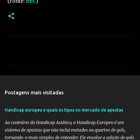
(Fonte:
BBC
)
C
o
m
e
n
t
Postagens mais visitadas
á
r
Handicap europeu e quais os tipos no mercado de apostas
i
Ao contrário do Handicap Asiático, o Handicap Europeu é um
o
sistema de apostas que não inclui metades ou quartos de gols,
s
tornando-o mais simples de entender. Ele envolve a adição de gols