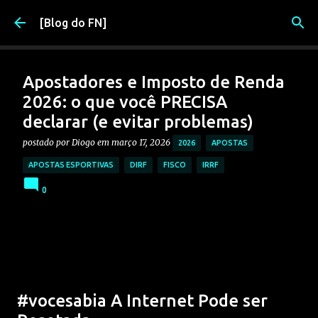
Pular para o conteúdo principal
[Blog do FN]
Apostadores e Imposto de Renda
2026: o que você PRECISA
declarar (e evitar problemas)
postado por
Diogo
em
março 17, 2026
2026
APOSTAS
APOSTAS ESPORTIVAS
DIRF
FISCO
IRRF
0
#vocesabia A Internet Pode ser