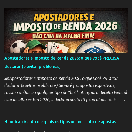
as probabilidades de apostas em eventos desequilibrados,
tornando-os mais atraentes para os apostadores. Aqui estão
alguns dos tipos mais comuns de Handicap Europeu no mercado
de apostas: Handicap Europeu +1: Nesta aposta, uma equipe é
considerada com uma vantagem de 1 gol antes mesmo do início do
jogo. Isso significa que, se a equipe perder por um gol de diferença,
a aposta é vencedora. Se houver um empate ou se a equipe ganhar,
a aposta também é vencedora. Handicap Europeu +2: Semelhante
Apostadores e Imposto de Renda 2026: o que você PRECISA
ao exemplo anterior, aqui a equipe recebe uma vantagem de 2
declarar (e evitar problemas)
gols. Isso significa que a aposta é vencedora se a equipe perder por
uma diferença de até 2 gols. Se a equipe perder por 3 ou m...
🎰 Apostadores e Imposto de Renda 2026: o que você PRECISA
declarar (e evitar problemas) Se você faz apostas esportivas,
cassino online ou qualquer tipo de “bet”, atenção: a Receita Federal
está de olho 👀 Em 2026, a declaração do IR ficou ainda mais
importante para quem aposta — e erros podem te levar direto
para a malha fina. 💰 Preciso declarar ganhos com apostas? SIM.
Qualquer ganho com apostas deve ser informado como: 👉
Handicap Asiatico e quais os tipos no mercado de apostas
“Rendimentos Tributáveis Recebidos de Pessoa Jurídica” (se a casa