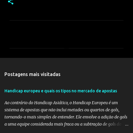
C
o
m
e
n
t
Postagens mais visitadas
á
r
Handicap europeu e quais os tipos no mercado de apostas
i
Ao contrário do Handicap Asiático, o Handicap Europeu é um
o
sistema de apostas que não inclui metades ou quartos de gols,
s
tornando-o mais simples de entender. Ele envolve a adição de gols
a uma equipe considerada mais fraca ou a subtração de gols da
equipe favorita. A ideia por trás do Handicap Europeu é equilibrar