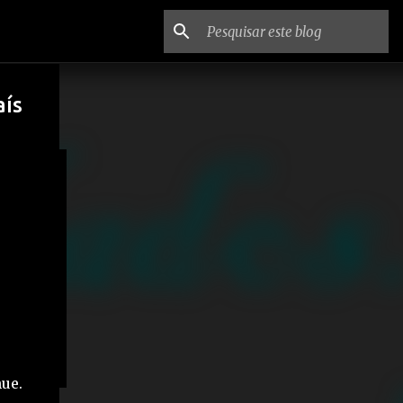
aís
e
ue.