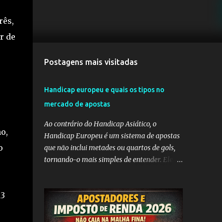
rês,
r de
Postagens mais visitadas
Handicap europeu e quais os tipos no
mercado de apostas
Ao contrário do Handicap Asiático, o
o,
Handicap Europeu é um sistema de apostas
o
que não inclui metades ou quartos de gols,
tornando-o mais simples de entender. Ele
envolve a adição de gols a uma equipe
considerada mais fraca ou a subtração de
13
gols da equipe favorita. A ideia por trás do
Handicap Europeu é equilibrar as
probabilidades de apostas em eventos