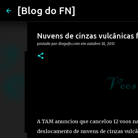
[Blog do FN]
Nuvens de cinzas vulcânicas 
postado por
diogofn.com
em
outubro 18, 2011
Apostadores e Imposto de Ren
evitar problemas)
postado por
Diogo
em
março 17, 2026
2026
APOSTAS
0
A TAM anunciou que cancelou 12 voos naci
deslocamento de nuvens de cinzas vulcâ