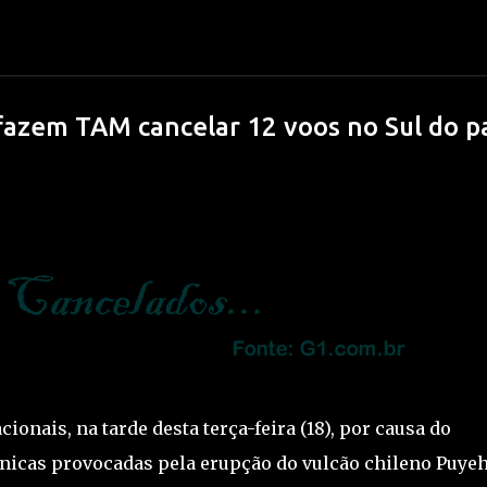
Pular para o conteúdo principal
fazem TAM cancelar 12 voos no Sul do p
da 2026: o que você PRECISA declarar (
APOSTAS ESPORTIVAS
DIRF
FISCO
IRRF
onais, na tarde desta terça-feira (18), por causa do
nicas provocadas pela erupção do vulcão chileno Puyeh