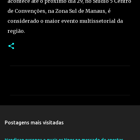
acontece até o próximo dia 29, no Studio 5 Centro
de Convenções, na Zona Sul de Manaus, é
considerado o maior evento multissetorial da
região.
C
o
m
e
n
t
Postagens mais visitadas
á
r