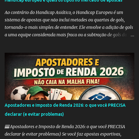
Handicap europeu e quais os tipos no mercado de apostas
i
Ao contrário do Handicap Asiático, o Handicap Europeu é um
o
sistema de apostas que não inclui metades ou quartos de gols,
s
tornando-o mais simples de entender. Ele envolve a adição de gols
a uma equipe considerada mais fraca ou a subtração de gols da
equipe favorita. A ideia por trás do Handicap Europeu é equilibrar
as probabilidades de apostas em eventos desequilibrados,
tornando-os mais atraentes para os apostadores. Aqui estão
alguns dos tipos mais comuns de Handicap Europeu no mercado
de apostas: Handicap Europeu +1: Nesta aposta, uma equipe é
considerada com uma vantagem de 1 gol antes mesmo do início do
jogo. Isso significa que, se a equipe perder por um gol de diferença,
a aposta é vencedora. Se houver um empate ou se a equipe ganhar,
a aposta também é vencedora. Handicap Europeu +2: Semelhante
Apostadores e Imposto de Renda 2026: o que você PRECISA
ao exemplo anterior, aqui a equipe recebe uma vantagem de 2
declarar (e evitar problemas)
gols. Isso significa que a aposta é vencedora se a equipe perder por
uma diferença de até 2 gols. Se a equipe perder por 3 ou m...
🎰 Apostadores e Imposto de Renda 2026: o que você PRECISA
declarar (e evitar problemas) Se você faz apostas esportivas,