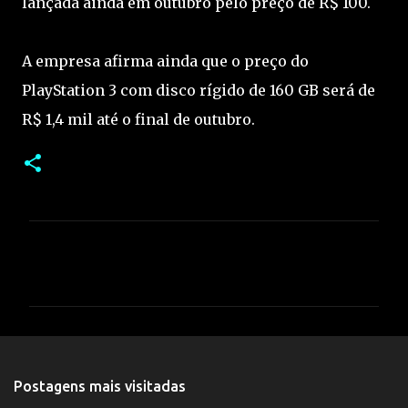
lançada ainda em outubro pelo preço de R$ 100.
A empresa afirma ainda que o preço do
PlayStation 3 com disco rígido de 160 GB será de
R$ 1,4 mil até o final de outubro.
C
o
m
e
n
t
Postagens mais visitadas
á