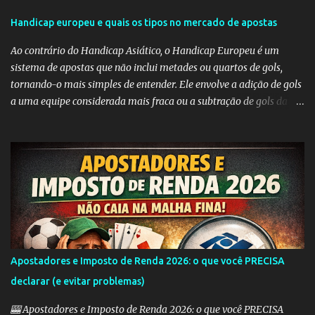
r
Handicap europeu e quais os tipos no mercado de apostas
i
Ao contrário do Handicap Asiático, o Handicap Europeu é um
o
sistema de apostas que não inclui metades ou quartos de gols,
s
tornando-o mais simples de entender. Ele envolve a adição de gols
a uma equipe considerada mais fraca ou a subtração de gols da
equipe favorita. A ideia por trás do Handicap Europeu é equilibrar
as probabilidades de apostas em eventos desequilibrados,
tornando-os mais atraentes para os apostadores. Aqui estão
alguns dos tipos mais comuns de Handicap Europeu no mercado
de apostas: Handicap Europeu +1: Nesta aposta, uma equipe é
considerada com uma vantagem de 1 gol antes mesmo do início do
jogo. Isso significa que, se a equipe perder por um gol de diferença,
a aposta é vencedora. Se houver um empate ou se a equipe ganhar,
a aposta também é vencedora. Handicap Europeu +2: Semelhante
Apostadores e Imposto de Renda 2026: o que você PRECISA
ao exemplo anterior, aqui a equipe recebe uma vantagem de 2
declarar (e evitar problemas)
gols. Isso significa que a aposta é vencedora se a equipe perder por
uma diferença de até 2 gols. Se a equipe perder por 3 ou m...
🎰 Apostadores e Imposto de Renda 2026: o que você PRECISA