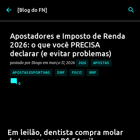
Pular para o conteúdo principal
[Blog do FN]
Apostadores e Imposto de Renda
2026: o que você PRECISA
declarar (e evitar problemas)
postado por
Diogo
em
março 17, 2026
2026
APOSTAS
APOSTAS ESPORTIVAS
DIRF
FISCO
IRRF
0
Em leilão, dentista compra molar