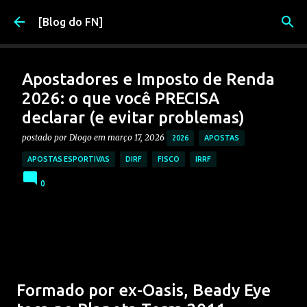
Pular para o conteúdo principal
[Blog do FN]
Apostadores e Imposto de Renda
2026: o que você PRECISA
declarar (e evitar problemas)
postado por
Diogo
em
março 17, 2026
2026
APOSTAS
APOSTAS ESPORTIVAS
DIRF
FISCO
IRRF
0
Formado por ex-Oasis, Beady Eye