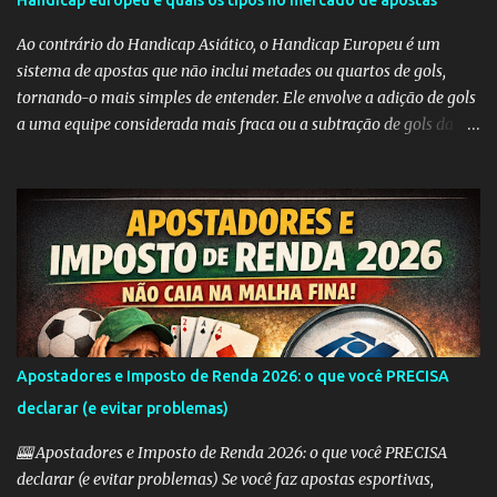
Handicap europeu e quais os tipos no mercado de apostas
i
Ao contrário do Handicap Asiático, o Handicap Europeu é um
o
sistema de apostas que não inclui metades ou quartos de gols,
s
tornando-o mais simples de entender. Ele envolve a adição de gols
a uma equipe considerada mais fraca ou a subtração de gols da
equipe favorita. A ideia por trás do Handicap Europeu é equilibrar
as probabilidades de apostas em eventos desequilibrados,
tornando-os mais atraentes para os apostadores. Aqui estão
alguns dos tipos mais comuns de Handicap Europeu no mercado
de apostas: Handicap Europeu +1: Nesta aposta, uma equipe é
considerada com uma vantagem de 1 gol antes mesmo do início do
jogo. Isso significa que, se a equipe perder por um gol de diferença,
a aposta é vencedora. Se houver um empate ou se a equipe ganhar,
a aposta também é vencedora. Handicap Europeu +2: Semelhante
Apostadores e Imposto de Renda 2026: o que você PRECISA
ao exemplo anterior, aqui a equipe recebe uma vantagem de 2
declarar (e evitar problemas)
gols. Isso significa que a aposta é vencedora se a equipe perder por
uma diferença de até 2 gols. Se a equipe perder por 3 ou m...
🎰 Apostadores e Imposto de Renda 2026: o que você PRECISA
declarar (e evitar problemas) Se você faz apostas esportivas,