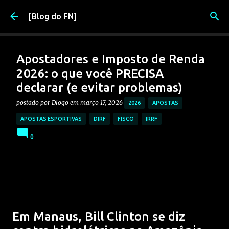
Pular para o conteúdo principal
[Blog do FN]
Apostadores e Imposto de Renda
2026: o que você PRECISA
declarar (e evitar problemas)
postado por
Diogo
em
março 17, 2026
2026
APOSTAS
APOSTAS ESPORTIVAS
DIRF
FISCO
IRRF
0
Em Manaus, Bill Clinton se diz