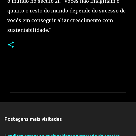
o mundo no século 21. "Vocês não imaginam o
quanto o resto do mundo depende do sucesso de
vocês em conseguir aliar crescimento com
sustentabilidade."
C
o
m
e
n
t
Postagens mais visitadas
á
r