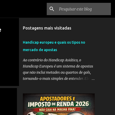
Postagens mais visitadas
e
Handicap europeu e quais os tipos no
mercado de apostas
Ao contrário do Handicap Asiático, o
Handicap Europeu é um sistema de apostas
que não inclui metades ou quartos de gols,
tornando-o mais simples de entender. Ele
envolve a adição de gols a uma equipe
considerada mais fraca ou a subtração de
gols da equipe favorita. A ideia por trás do
Handicap Europeu é equilibrar as
probabilidades de apostas em eventos