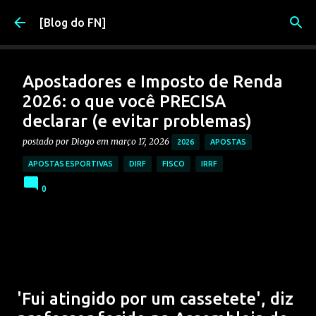
Pular para o conteúdo principal
[Blog do FN]
Apostadores e Imposto de Renda
2026: o que você PRECISA
declarar (e evitar problemas)
postado por
Diogo
em
março 17, 2026
2026
APOSTAS
APOSTAS ESPORTIVAS
DIRF
FISCO
IRRF
0
'Fui atingido por um cassetete', diz