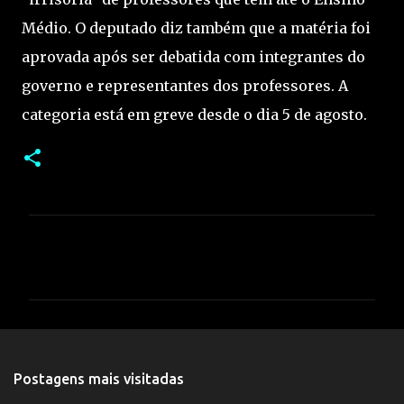
Médio. O deputado diz também que a matéria foi
aprovada após ser debatida com integrantes do
governo e representantes dos professores. A
categoria está em greve desde o dia 5 de agosto.
C
o
m
e
n
t
Postagens mais visitadas
á