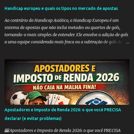
r
Handicap europeu e quais os tipos no mercado de apostas
i
Ao contrário do Handicap Asiático, o Handicap Europeu é um
o
sistema de apostas que não inclui metades ou quartos de gols,
s
tornando-o mais simples de entender. Ele envolve a adição de gols
a uma equipe considerada mais fraca ou a subtração de gols da
equipe favorita. A ideia por trás do Handicap Europeu é equilibrar
as probabilidades de apostas em eventos desequilibrados,
tornando-os mais atraentes para os apostadores. Aqui estão
alguns dos tipos mais comuns de Handicap Europeu no mercado
de apostas: Handicap Europeu +1: Nesta aposta, uma equipe é
considerada com uma vantagem de 1 gol antes mesmo do início do
jogo. Isso significa que, se a equipe perder por um gol de diferença,
a aposta é vencedora. Se houver um empate ou se a equipe ganhar,
a aposta também é vencedora. Handicap Europeu +2: Semelhante
Apostadores e Imposto de Renda 2026: o que você PRECISA
ao exemplo anterior, aqui a equipe recebe uma vantagem de 2
declarar (e evitar problemas)
gols. Isso significa que a aposta é vencedora se a equipe perder por
uma diferença de até 2 gols. Se a equipe perder por 3 ou m...
🎰 Apostadores e Imposto de Renda 2026: o que você PRECISA