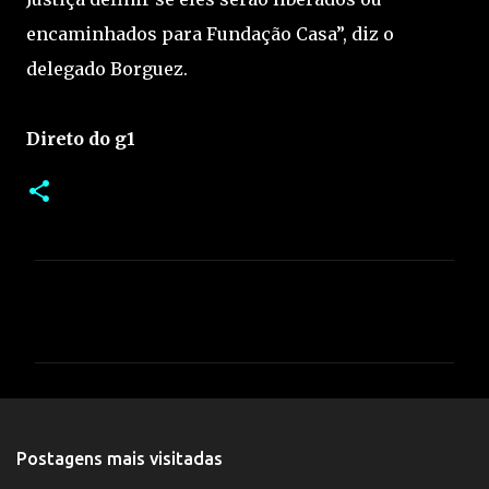
encaminhados para Fundação Casa”, diz o
delegado Borguez.
Direto do g1
C
o
m
e
n
t
Postagens mais visitadas
á