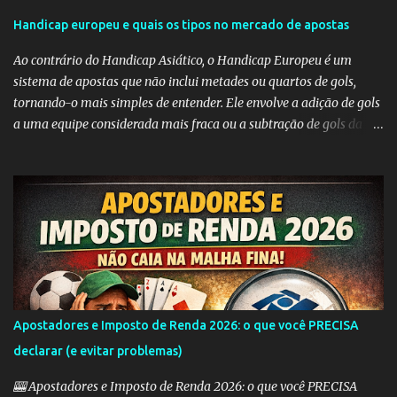
r
Handicap europeu e quais os tipos no mercado de apostas
i
Ao contrário do Handicap Asiático, o Handicap Europeu é um
o
sistema de apostas que não inclui metades ou quartos de gols,
s
tornando-o mais simples de entender. Ele envolve a adição de gols
a uma equipe considerada mais fraca ou a subtração de gols da
equipe favorita. A ideia por trás do Handicap Europeu é equilibrar
as probabilidades de apostas em eventos desequilibrados,
tornando-os mais atraentes para os apostadores. Aqui estão
alguns dos tipos mais comuns de Handicap Europeu no mercado
de apostas: Handicap Europeu +1: Nesta aposta, uma equipe é
considerada com uma vantagem de 1 gol antes mesmo do início do
jogo. Isso significa que, se a equipe perder por um gol de diferença,
a aposta é vencedora. Se houver um empate ou se a equipe ganhar,
a aposta também é vencedora. Handicap Europeu +2: Semelhante
Apostadores e Imposto de Renda 2026: o que você PRECISA
ao exemplo anterior, aqui a equipe recebe uma vantagem de 2
declarar (e evitar problemas)
gols. Isso significa que a aposta é vencedora se a equipe perder por
uma diferença de até 2 gols. Se a equipe perder por 3 ou m...
🎰 Apostadores e Imposto de Renda 2026: o que você PRECISA