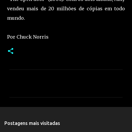
vendeu mais de 20 milhões de cópias em todo
mundo.
Por Chuck Norris
C
o
m
e
n
t
Postagens mais visitadas
á