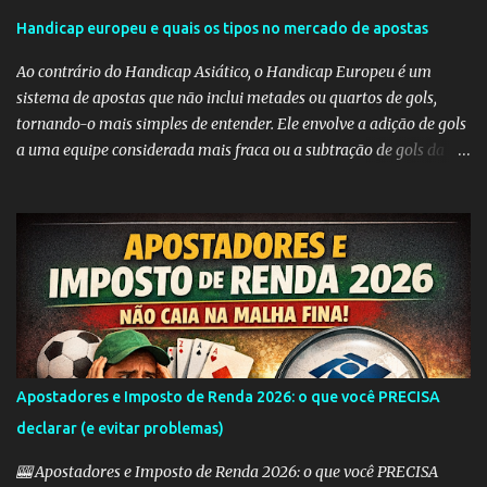
r
Handicap europeu e quais os tipos no mercado de apostas
i
Ao contrário do Handicap Asiático, o Handicap Europeu é um
o
sistema de apostas que não inclui metades ou quartos de gols,
s
tornando-o mais simples de entender. Ele envolve a adição de gols
a uma equipe considerada mais fraca ou a subtração de gols da
equipe favorita. A ideia por trás do Handicap Europeu é equilibrar
as probabilidades de apostas em eventos desequilibrados,
tornando-os mais atraentes para os apostadores. Aqui estão
alguns dos tipos mais comuns de Handicap Europeu no mercado
de apostas: Handicap Europeu +1: Nesta aposta, uma equipe é
considerada com uma vantagem de 1 gol antes mesmo do início do
jogo. Isso significa que, se a equipe perder por um gol de diferença,
a aposta é vencedora. Se houver um empate ou se a equipe ganhar,
a aposta também é vencedora. Handicap Europeu +2: Semelhante
Apostadores e Imposto de Renda 2026: o que você PRECISA
ao exemplo anterior, aqui a equipe recebe uma vantagem de 2
declarar (e evitar problemas)
gols. Isso significa que a aposta é vencedora se a equipe perder por
uma diferença de até 2 gols. Se a equipe perder por 3 ou m...
🎰 Apostadores e Imposto de Renda 2026: o que você PRECISA