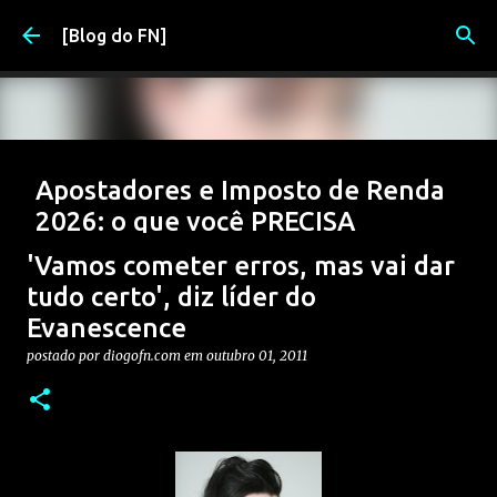
Pular para o conteúdo principal
[Blog do FN]
Apostadores e Imposto de Renda
2026: o que você PRECISA
declarar (e evitar problemas)
'Vamos cometer erros, mas vai dar
postado por
Diogo
em
março 17, 2026
2026
APOSTAS
tudo certo', diz líder do
Evanescence
APOSTAS ESPORTIVAS
DIRF
FISCO
IRRF
postado por
diogofn.com
em
outubro 01, 2011
0