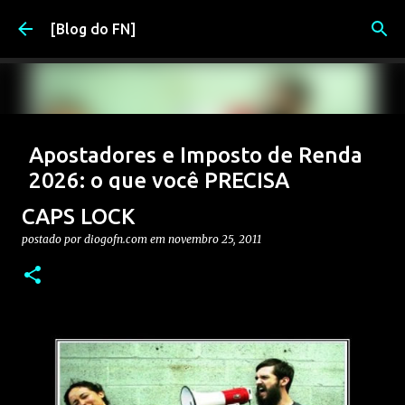
Pular para o conteúdo principal
[Blog do FN]
Apostadores e Imposto de Renda
2026: o que você PRECISA
declarar (e evitar problemas)
CAPS LOCK
postado por
Diogo
em
março 17, 2026
2026
APOSTAS
postado por
diogofn.com
em
novembro 25, 2011
APOSTAS ESPORTIVAS
DIRF
FISCO
IRRF
0