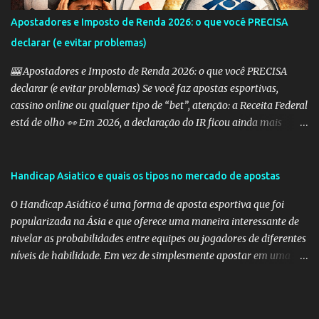
a aposta também é vencedora. Handicap Europeu +2: Semelhante
Apostadores e Imposto de Renda 2026: o que você PRECISA
ao exemplo anterior, aqui a equipe recebe uma vantagem de 2
declarar (e evitar problemas)
gols. Isso significa que a aposta é vencedora se a equipe perder por
uma diferença de até 2 gols. Se a equipe perder por 3 ou m...
🎰 Apostadores e Imposto de Renda 2026: o que você PRECISA
declarar (e evitar problemas) Se você faz apostas esportivas,
cassino online ou qualquer tipo de “bet”, atenção: a Receita Federal
está de olho 👀 Em 2026, a declaração do IR ficou ainda mais
importante para quem aposta — e erros podem te levar direto
para a malha fina. 💰 Preciso declarar ganhos com apostas? SIM.
Qualquer ganho com apostas deve ser informado como: 👉
Handicap Asiatico e quais os tipos no mercado de apostas
“Rendimentos Tributáveis Recebidos de Pessoa Jurídica” (se a casa
O Handicap Asiático é uma forma de aposta esportiva que foi
for legalizada no Brasil) ou 👉 “Rendimentos Recebidos do
popularizada na Ásia e que oferece uma maneira interessante de
Exterior” (se for site internacional) ⚠️ O maior erro dos
nivelar as probabilidades entre equipes ou jogadores de diferentes
apostadores Muita gente acha que só precisa declarar quando
níveis de habilidade. Em vez de simplesmente apostar em uma
“saca” o dinheiro. ❌ ERRADO Você deve declarar: todos os ganhos
equipe vencedora ou em um empate, o Handicap Asiático introduz
(lucros) mesmo que o dinheiro ainda esteja na plataforma 📊 E as
um elemento de vantagem ou desvantagem que deve ser superado
perdas? Aqui vem um ponto importante: 👉 Prejuízos NÃO podem
para determinar o resultado da aposta. Existem vários tipos de
ser abatidos diretamente no IR Ou seja: ganhou R$ 10.000 perdeu