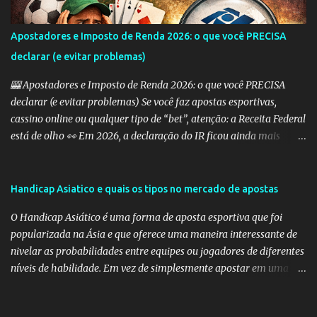
a aposta é vencedora. Se houver um empate ou se a equipe ganhar,
a aposta também é vencedora. Handicap Europeu +2: Semelhante
Apostadores e Imposto de Renda 2026: o que você PRECISA
ao exemplo anterior, aqui a equipe recebe uma vantagem de 2
declarar (e evitar problemas)
gols. Isso significa que a aposta é vencedora se a equipe perder por
uma diferença de até 2 gols. Se a equipe perder por 3 ou m...
🎰 Apostadores e Imposto de Renda 2026: o que você PRECISA
declarar (e evitar problemas) Se você faz apostas esportivas,
cassino online ou qualquer tipo de “bet”, atenção: a Receita Federal
está de olho 👀 Em 2026, a declaração do IR ficou ainda mais
importante para quem aposta — e erros podem te levar direto
para a malha fina. 💰 Preciso declarar ganhos com apostas? SIM.
Qualquer ganho com apostas deve ser informado como: 👉
Handicap Asiatico e quais os tipos no mercado de apostas
“Rendimentos Tributáveis Recebidos de Pessoa Jurídica” (se a casa
O Handicap Asiático é uma forma de aposta esportiva que foi
for legalizada no Brasil) ou 👉 “Rendimentos Recebidos do
popularizada na Ásia e que oferece uma maneira interessante de
Exterior” (se for site internacional) ⚠️ O maior erro dos
nivelar as probabilidades entre equipes ou jogadores de diferentes
apostadores Muita gente acha que só precisa declarar quando
níveis de habilidade. Em vez de simplesmente apostar em uma
“saca” o dinheiro. ❌ ERRADO Você deve declarar: todos os ganhos
equipe vencedora ou em um empate, o Handicap Asiático introduz
(lucros) mesmo que o dinheiro ainda esteja na plataforma 📊 E as
um elemento de vantagem ou desvantagem que deve ser superado
perdas? Aqui vem um ponto importante: 👉 Prejuízos NÃO podem