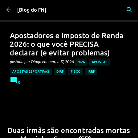
Pular para o conteúdo principal
[Blog do FN]
Apostadores e Imposto de Renda
2026: o que você PRECISA
declarar (e evitar problemas)
postado por
Diogo
em
março 17, 2026
2026
APOSTAS
APOSTAS ESPORTIVAS
DIRF
FISCO
IRRF
0
Duas irmãs são encontradas mortas