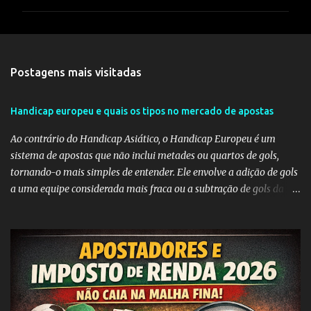
m
e
n
t
Postagens mais visitadas
á
r
Handicap europeu e quais os tipos no mercado de apostas
i
Ao contrário do Handicap Asiático, o Handicap Europeu é um
o
sistema de apostas que não inclui metades ou quartos de gols,
s
tornando-o mais simples de entender. Ele envolve a adição de gols
a uma equipe considerada mais fraca ou a subtração de gols da
equipe favorita. A ideia por trás do Handicap Europeu é equilibrar
as probabilidades de apostas em eventos desequilibrados,
tornando-os mais atraentes para os apostadores. Aqui estão
alguns dos tipos mais comuns de Handicap Europeu no mercado
de apostas: Handicap Europeu +1: Nesta aposta, uma equipe é
considerada com uma vantagem de 1 gol antes mesmo do início do
jogo. Isso significa que, se a equipe perder por um gol de diferença,