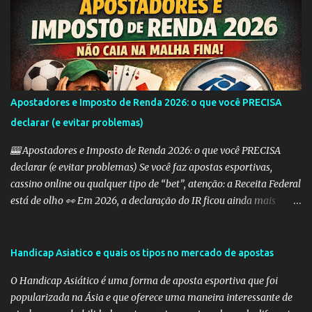
alguns dos tipos mais comuns de Handicap Europeu no mercado
de apostas: Handicap Europeu +1: Nesta aposta, uma equipe é
considerada com uma vantagem de 1 gol antes mesmo do início do
jogo. Isso significa que, se a equipe perder por um gol de diferença,
a aposta é vencedora. Se houver um empate ou se a equipe ganhar,
a aposta também é vencedora. Handicap Europeu +2: Semelhante
Apostadores e Imposto de Renda 2026: o que você PRECISA
ao exemplo anterior, aqui a equipe recebe uma vantagem de 2
declarar (e evitar problemas)
gols. Isso significa que a aposta é vencedora se a equipe perder por
uma diferença de até 2 gols. Se a equipe perder por 3 ou m...
🎰 Apostadores e Imposto de Renda 2026: o que você PRECISA
declarar (e evitar problemas) Se você faz apostas esportivas,
cassino online ou qualquer tipo de “bet”, atenção: a Receita Federal
está de olho 👀 Em 2026, a declaração do IR ficou ainda mais
importante para quem aposta — e erros podem te levar direto
para a malha fina. 💰 Preciso declarar ganhos com apostas? SIM.
Qualquer ganho com apostas deve ser informado como: 👉
Handicap Asiatico e quais os tipos no mercado de apostas
“Rendimentos Tributáveis Recebidos de Pessoa Jurídica” (se a casa
O Handicap Asiático é uma forma de aposta esportiva que foi
for legalizada no Brasil) ou 👉 “Rendimentos Recebidos do
popularizada na Ásia e que oferece uma maneira interessante de
Exterior” (se for site internacional) ⚠️ O maior erro dos