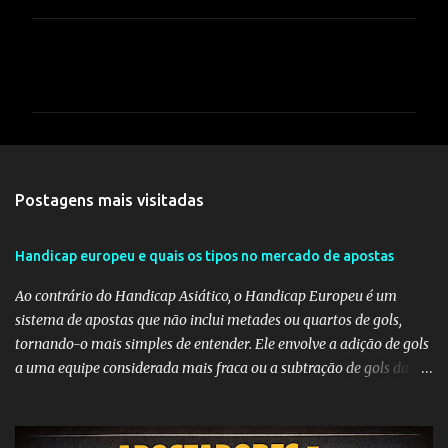
C
o
m
e
n
t
Postagens mais visitadas
á
r
Handicap europeu e quais os tipos no mercado de apostas
i
Ao contrário do Handicap Asiático, o Handicap Europeu é um
o
sistema de apostas que não inclui metades ou quartos de gols,
s
tornando-o mais simples de entender. Ele envolve a adição de gols
a uma equipe considerada mais fraca ou a subtração de gols da
equipe favorita. A ideia por trás do Handicap Europeu é equilibrar
as probabilidades de apostas em eventos desequilibrados,
tornando-os mais atraentes para os apostadores. Aqui estão