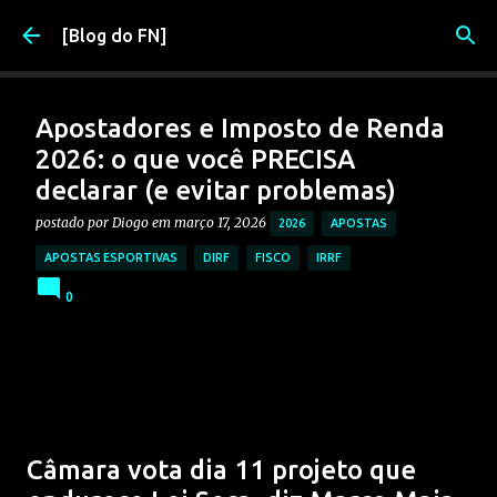
Pular para o conteúdo principal
[Blog do FN]
Apostadores e Imposto de Renda
2026: o que você PRECISA
declarar (e evitar problemas)
postado por
Diogo
em
março 17, 2026
2026
APOSTAS
APOSTAS ESPORTIVAS
DIRF
FISCO
IRRF
0
Câmara vota dia 11 projeto que