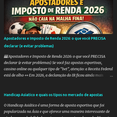
alguns dos tipos mais comuns de Handicap Europeu no mercado
de apostas: Handicap Europeu +1: Nesta aposta, uma equipe é
considerada com uma vantagem de 1 gol antes mesmo do início do
jogo. Isso significa que, se a equipe perder por um gol de diferença,
a aposta é vencedora. Se houver um empate ou se a equipe ganhar,
a aposta também é vencedora. Handicap Europeu +2: Semelhante
Apostadores e Imposto de Renda 2026: o que você PRECISA
ao exemplo anterior, aqui a equipe recebe uma vantagem de 2
declarar (e evitar problemas)
gols. Isso significa que a aposta é vencedora se a equipe perder por
uma diferença de até 2 gols. Se a equipe perder por 3 ou m...
🎰 Apostadores e Imposto de Renda 2026: o que você PRECISA
declarar (e evitar problemas) Se você faz apostas esportivas,
cassino online ou qualquer tipo de “bet”, atenção: a Receita Federal
está de olho 👀 Em 2026, a declaração do IR ficou ainda mais
importante para quem aposta — e erros podem te levar direto
para a malha fina. 💰 Preciso declarar ganhos com apostas? SIM.
Qualquer ganho com apostas deve ser informado como: 👉
Handicap Asiatico e quais os tipos no mercado de apostas
“Rendimentos Tributáveis Recebidos de Pessoa Jurídica” (se a casa
O Handicap Asiático é uma forma de aposta esportiva que foi
for legalizada no Brasil) ou 👉 “Rendimentos Recebidos do
popularizada na Ásia e que oferece uma maneira interessante de
Exterior” (se for site internacional) ⚠️ O maior erro dos