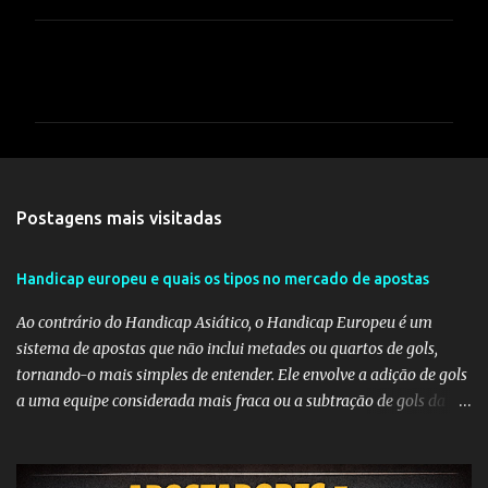
C
o
m
e
n
t
Postagens mais visitadas
á
r
Handicap europeu e quais os tipos no mercado de apostas
i
Ao contrário do Handicap Asiático, o Handicap Europeu é um
o
sistema de apostas que não inclui metades ou quartos de gols,
s
tornando-o mais simples de entender. Ele envolve a adição de gols
a uma equipe considerada mais fraca ou a subtração de gols da
equipe favorita. A ideia por trás do Handicap Europeu é equilibrar
as probabilidades de apostas em eventos desequilibrados,
tornando-os mais atraentes para os apostadores. Aqui estão