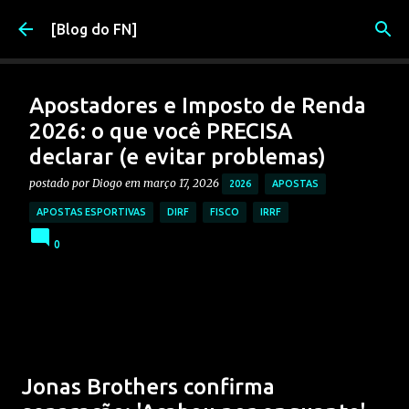
Pular para o conteúdo principal
[Blog do FN]
Apostadores e Imposto de Renda
2026: o que você PRECISA
declarar (e evitar problemas)
postado por
Diogo
em
março 17, 2026
2026
APOSTAS
APOSTAS ESPORTIVAS
DIRF
FISCO
IRRF
0
Jonas Brothers confirma