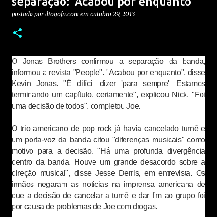
separação: 'Acabou por enquanto'
postado por
diogofn.com
em
outubro 29, 2013
O Jonas Brothers confirmou a separação da banda,
informou a revista "People". "Acabou por enquanto", disse
Kevin Jonas. "É difícil dizer 'para sempre'. Estamos
terminando um capítulo, certamente", explicou Nick. "Foi
uma decisão de todos", completou Joe.
O trio americano de pop rock já havia cancelado turnê e
um porta-voz da banda citou "diferenças musicais" como
motivo para a decisão. "Há uma profunda divergência
dentro da banda. Houve um grande desacordo sobre a
direção musical", disse Jesse Derris, em entrevista. Os
irmãos negaram as notícias na imprensa americana de
que a decisão de cancelar a turnê e dar fim ao grupo foi
por causa de problemas de Joe com drogas.