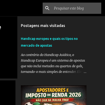
Postagens mais visitadas
e
Handicap europeu e quais os tipos no
mercado de apostas
Ao contrário do Handicap Asiático, o
Handicap Europeu é um sistema de apostas
que não inclui metades ou quartos de gols,
tornando-o mais simples de entender. Ele
envolve a adição de gols a uma equipe
considerada mais fraca ou a subtração de
gols da equipe favorita. A ideia por trás do
Handicap Europeu é equilibrar as
probabilidades de apostas em eventos