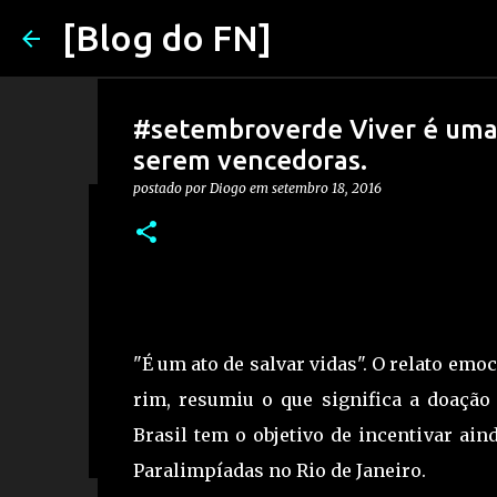
[Blog do FN]
#setembroverde Viver é uma 
serem vencedoras.
postado por
Diogo
em
setembro 18, 2016
Apostadores e Imposto de Ren
evitar problemas)
postado por
Diogo
em
março 17, 2026
2026
APOSTAS
0
"É um ato de salvar vidas". O relato em
rim, resumiu o que significa a doaçã
Brasil tem o objetivo de incentivar ain
Paralimpíadas no Rio de Janeiro.