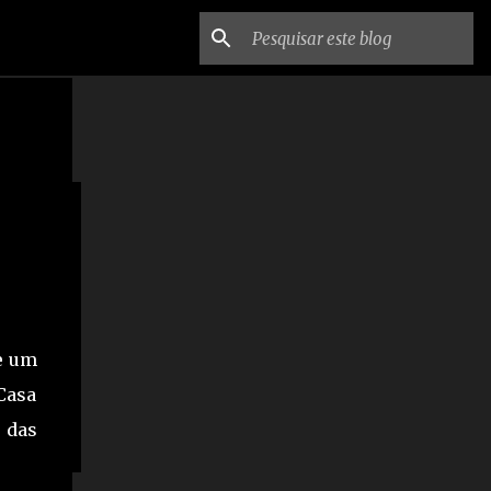
a
e
de um
Casa
o das