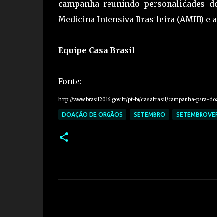
campanha reunindo personalidades d
Medicina Intensiva Brasileira (AMIB) e a
Equipe Casa Brasil
Fonte:
http://www.brasil2016.gov.br/pt-br/casabrasil/campanha-para-d
DOAÇÃO DE ORGÃOS
SETEMBRO
SETEMBROVE
C
o