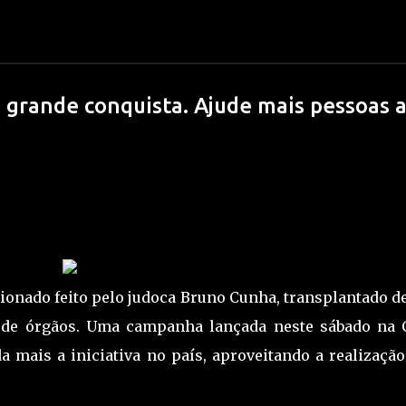
Pular para o conteúdo principal
grande conquista. Ajude mais pessoas 
da 2026: o que você PRECISA declarar (
APOSTAS ESPORTIVAS
DIRF
FISCO
IRRF
ocionado feito pelo judoca Bruno Cunha, transplantado 
o de órgãos. Uma campanha lançada neste sábado na 
da mais a iniciativa no país, aproveitando a realizaçã