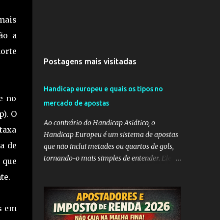
mais
ão a
morte
Postagens mais visitadas
Handicap europeu e quais os tipos no
e no
mercado de apostas
). O
Ao contrário do Handicap Asiático, o
 taxa
Handicap Europeu é um sistema de apostas
ia de
que não inclui metades ou quartos de gols,
tornando-o mais simples de entender. Ele
 que
envolve a adição de gols a uma equipe
te.
considerada mais fraca ou a subtração de
gols da equipe favorita. A ideia por trás do
Handicap Europeu é equilibrar as
s em
probabilidades de apostas em eventos