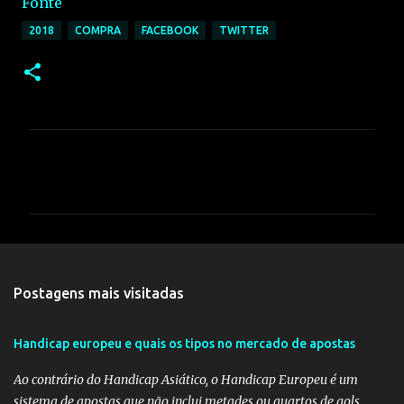
Fonte
2018
COMPRA
FACEBOOK
TWITTER
C
o
m
e
n
t
Postagens mais visitadas
á
r
Handicap europeu e quais os tipos no mercado de apostas
i
Ao contrário do Handicap Asiático, o Handicap Europeu é um
o
sistema de apostas que não inclui metades ou quartos de gols,