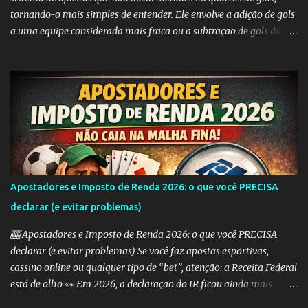
s
tornando-o mais simples de entender. Ele envolve a adição de gols
a uma equipe considerada mais fraca ou a subtração de gols da
equipe favorita. A ideia por trás do Handicap Europeu é equilibrar
as probabilidades de apostas em eventos desequilibrados,
tornando-os mais atraentes para os apostadores. Aqui estão
alguns dos tipos mais comuns de Handicap Europeu no mercado
de apostas: Handicap Europeu +1: Nesta aposta, uma equipe é
considerada com uma vantagem de 1 gol antes mesmo do início do
jogo. Isso significa que, se a equipe perder por um gol de diferença,
a aposta é vencedora. Se houver um empate ou se a equipe ganhar,
a aposta também é vencedora. Handicap Europeu +2: Semelhante
Apostadores e Imposto de Renda 2026: o que você PRECISA
ao exemplo anterior, aqui a equipe recebe uma vantagem de 2
declarar (e evitar problemas)
gols. Isso significa que a aposta é vencedora se a equipe perder por
uma diferença de até 2 gols. Se a equipe perder por 3 ou m...
🎰 Apostadores e Imposto de Renda 2026: o que você PRECISA
declarar (e evitar problemas) Se você faz apostas esportivas,
cassino online ou qualquer tipo de “bet”, atenção: a Receita Federal
está de olho 👀 Em 2026, a declaração do IR ficou ainda mais
importante para quem aposta — e erros podem te levar direto