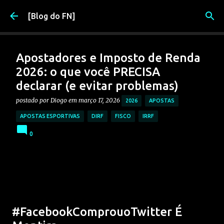
Pular para o conteúdo principal
[Blog do FN]
Apostadores e Imposto de Renda
2026: o que você PRECISA
declarar (e evitar problemas)
postado por
Diogo
em
março 17, 2026
2026
APOSTAS
APOSTAS ESPORTIVAS
DIRF
FISCO
IRRF
0
#FacebookComprouoTwitter É