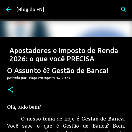
Pular para o conteúdo principal
[Blog do FN]
Apostadores e Imposto de Renda
2026: o que você PRECISA
declarar (e evitar problemas)
O Assunto é? Gestão de Banca!
postado por
Diogo
em
março 17, 2026
2026
APOSTAS
postado por
Diogo
em
agosto 04, 2023
APOSTAS ESPORTIVAS
DIRF
FISCO
IRRF
0
Olá, tudo bem?
O nosso tema de hoje é
Gestão de Banca
.
Você sabe o que é Gestão de Banca? Bom,