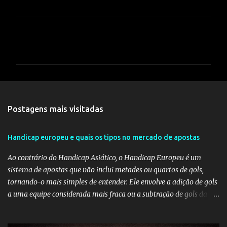
C
o
m
e
n
t
Postagens mais visitadas
á
r
Handicap europeu e quais os tipos no mercado de apostas
i
Ao contrário do Handicap Asiático, o Handicap Europeu é um
o
sistema de apostas que não inclui metades ou quartos de gols,
s
tornando-o mais simples de entender. Ele envolve a adição de gols
a uma equipe considerada mais fraca ou a subtração de gols da
equipe favorita. A ideia por trás do Handicap Europeu é equilibrar
as probabilidades de apostas em eventos desequilibrados,