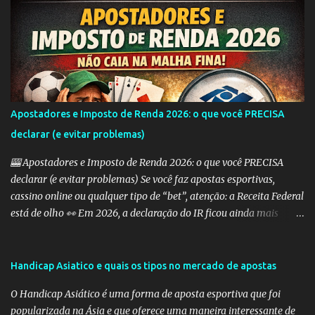
tornando-os mais atraentes para os apostadores. Aqui estão
alguns dos tipos mais comuns de Handicap Europeu no mercado
de apostas: Handicap Europeu +1: Nesta aposta, uma equipe é
considerada com uma vantagem de 1 gol antes mesmo do início do
jogo. Isso significa que, se a equipe perder por um gol de diferença,
a aposta é vencedora. Se houver um empate ou se a equipe ganhar,
a aposta também é vencedora. Handicap Europeu +2: Semelhante
Apostadores e Imposto de Renda 2026: o que você PRECISA
ao exemplo anterior, aqui a equipe recebe uma vantagem de 2
declarar (e evitar problemas)
gols. Isso significa que a aposta é vencedora se a equipe perder por
uma diferença de até 2 gols. Se a equipe perder por 3 ou m...
🎰 Apostadores e Imposto de Renda 2026: o que você PRECISA
declarar (e evitar problemas) Se você faz apostas esportivas,
cassino online ou qualquer tipo de “bet”, atenção: a Receita Federal
está de olho 👀 Em 2026, a declaração do IR ficou ainda mais
importante para quem aposta — e erros podem te levar direto
para a malha fina. 💰 Preciso declarar ganhos com apostas? SIM.
Qualquer ganho com apostas deve ser informado como: 👉
Handicap Asiatico e quais os tipos no mercado de apostas
“Rendimentos Tributáveis Recebidos de Pessoa Jurídica” (se a casa
O Handicap Asiático é uma forma de aposta esportiva que foi
for legalizada no Brasil) ou 👉 “Rendimentos Recebidos do
popularizada na Ásia e que oferece uma maneira interessante de
Exterior” (se for site internacional) ⚠️ O maior erro dos