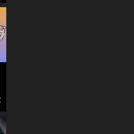
1
julho 2011
26
junho 2011
6
abril 2011
206
março 2011
16
fevereiro 2011
6
janeiro 2011
38
dezembro 2010
150
novembro 2010
63
outubro 2010
17
setembro 2010
49
agosto 2010
1
julho 2010