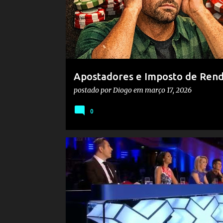
g
e
n
s
Apostadores e Imposto de Renda
problemas)
postado por
Diogo
em
março 17, 2026
0