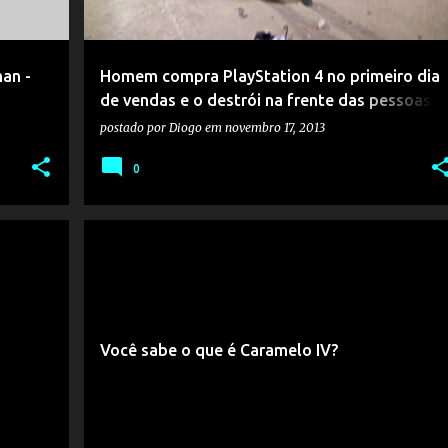
han -
Homem compra PlayStation 4 no primeiro dia
de vendas e o destrói na frente das pessoas
que esperavam na fila
postado por
Diogo
em
novembro 17, 2013
0
Você sabe o que é Caramelo IV?