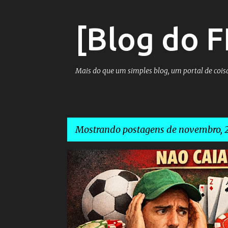
[Blog do F
Mais do que um simples blog, um portal de coisa
Mostrando postagens de novembro, 
P
2026
APOSTAS
APOSTAS ESPORTIVAS
DIRF
o
s
t
a