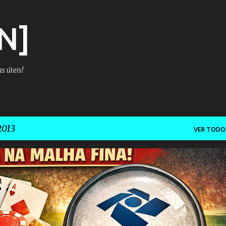
Pular para o conteúdo principal
N]
s úteis!
2013
VER TODO
FISCO
IRRF