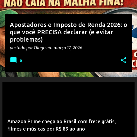
g
e
n
Apostadores e Imposto de Renda 2026: o
s
que você PRECISA declarar (e evitar
problemas)
postado por
Diogo
em
março 17, 2026
0
Amazon Prime chega ao Brasil com frete grátis,
filmes e músicas por R$ 89 ao ano