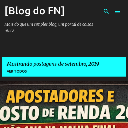
[Blog do FN]
Pular para o conteúdo principal
Mais do que um simples blog, um portal de coisas
úteis!
Mostrando postagens de setembro, 2019
VER TODOS
P
o
s
t
a