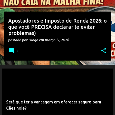
g
e
n
Apostadores e Imposto de Renda 2026: o
s
que você PRECISA declarar (e evitar
problemas)
postado por
Diogo
em
março 17, 2026
0
Será que teria vantagem em oferecer seguro para
Cães hoje?