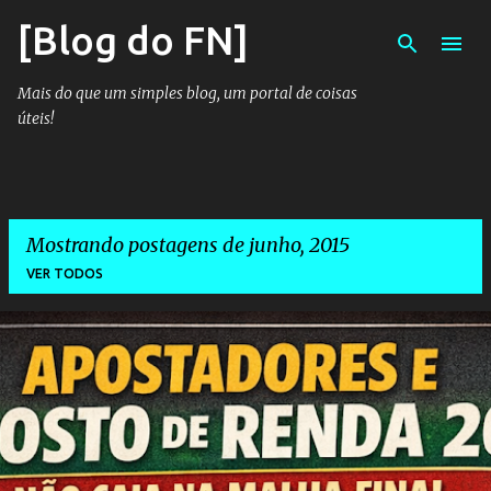
[Blog do FN]
Pular para o conteúdo principal
Mais do que um simples blog, um portal de coisas
úteis!
Mostrando postagens de junho, 2015
VER TODOS
P
o
s
t
a