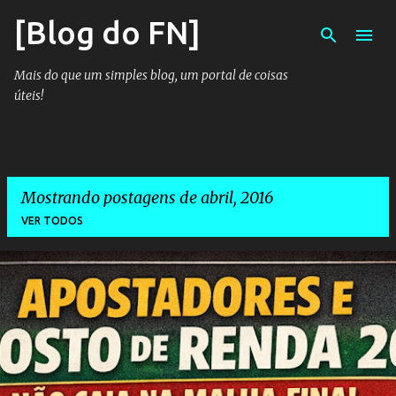
[Blog do FN]
Pular para o conteúdo principal
Mais do que um simples blog, um portal de coisas
úteis!
Mostrando postagens de abril, 2016
VER TODOS
P
o
s
t
a