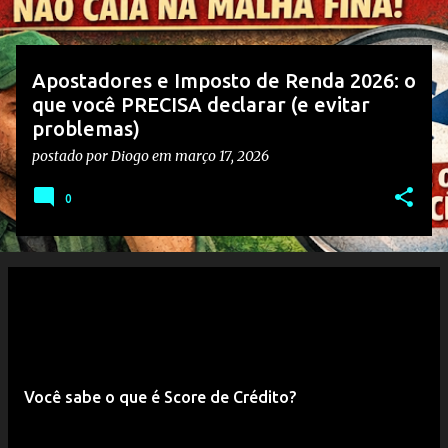
g
e
n
Apostadores e Imposto de Renda 2026: o
s
que você PRECISA declarar (e evitar
problemas)
postado por
Diogo
em
março 17, 2026
0
Você sabe o que é Score de Crédito?