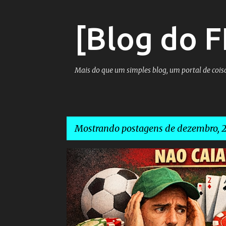
[Blog do F
Mais do que um simples blog, um portal de coisa
Mostrando postagens de dezembro, 2
P
2026
APOSTAS
APOSTAS ESPORTIVAS
DIRF
o
s
t
a