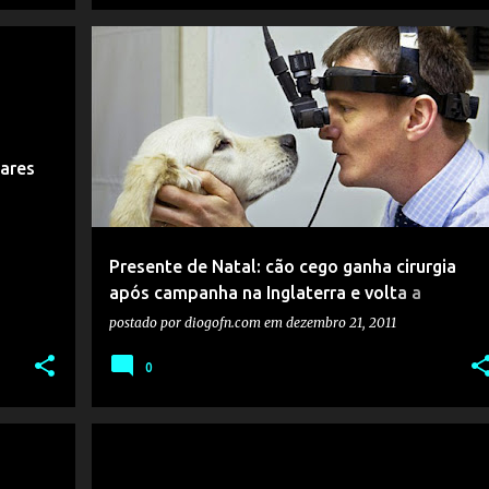
lares
Presente de Natal: cão cego ganha cirurgia
após campanha na Inglaterra e volta a
enxergar
postado por
diogofn.com
em
dezembro 21, 2011
0