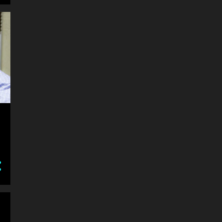
1
julho 2011
26
junho 2011
6
abril 2011
206
março 2011
16
fevereiro 2011
6
janeiro 2011
38
dezembro 2010
150
novembro 2010
63
outubro 2010
17
setembro 2010
49
agosto 2010
1
julho 2010