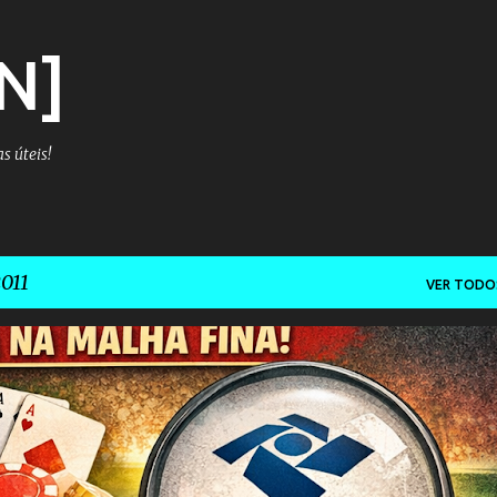
Pular para o conteúdo principal
N]
s úteis!
011
VER TODO
FISCO
IRRF