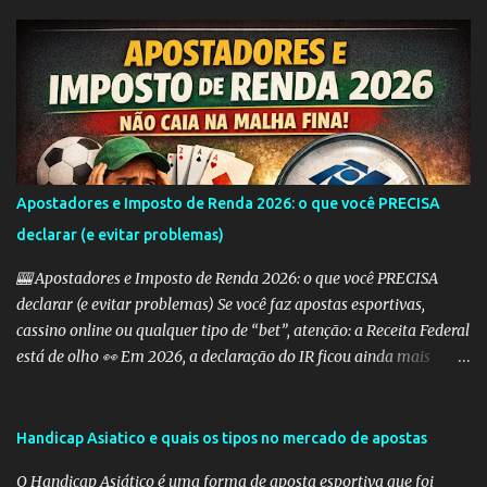
as probabilidades de apostas em eventos desequilibrados,
tornando-os mais atraentes para os apostadores. Aqui estão
alguns dos tipos mais comuns de Handicap Europeu no mercado
de apostas: Handicap Europeu +1: Nesta aposta, uma equipe é
considerada com uma vantagem de 1 gol antes mesmo do início do
jogo. Isso significa que, se a equipe perder por um gol de diferença,
a aposta é vencedora. Se houver um empate ou se a equipe ganhar,
a aposta também é vencedora. Handicap Europeu +2: Semelhante
Apostadores e Imposto de Renda 2026: o que você PRECISA
ao exemplo anterior, aqui a equipe recebe uma vantagem de 2
declarar (e evitar problemas)
gols. Isso significa que a aposta é vencedora se a equipe perder por
uma diferença de até 2 gols. Se a equipe perder por 3 ou m...
🎰 Apostadores e Imposto de Renda 2026: o que você PRECISA
declarar (e evitar problemas) Se você faz apostas esportivas,
cassino online ou qualquer tipo de “bet”, atenção: a Receita Federal
está de olho 👀 Em 2026, a declaração do IR ficou ainda mais
importante para quem aposta — e erros podem te levar direto
para a malha fina. 💰 Preciso declarar ganhos com apostas? SIM.
Qualquer ganho com apostas deve ser informado como: 👉
Handicap Asiatico e quais os tipos no mercado de apostas
“Rendimentos Tributáveis Recebidos de Pessoa Jurídica” (se a casa
O Handicap Asiático é uma forma de aposta esportiva que foi