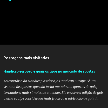
C
o
m
e
n
t
Postagens mais visitadas
á
r
Handicap europeu e quais os tipos no mercado de apostas
i
Ao contrário do Handicap Asiático, o Handicap Europeu é um
o
sistema de apostas que não inclui metades ou quartos de gols,
s
tornando-o mais simples de entender. Ele envolve a adição de gols
a uma equipe considerada mais fraca ou a subtração de gols da
equipe favorita. A ideia por trás do Handicap Europeu é equilibrar