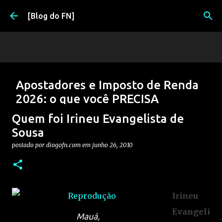
Pular para o conteúdo principal
[Blog do FN]
Apostadores e Imposto de Renda
2026: o que você PRECISA
declarar (e evitar problemas)
Quem foi Irineu Evangelista de
postado por
Diogo
em
março 17, 2026
2026
APOSTAS
Sousa
APOSTAS ESPORTIVAS
DIRF
FISCO
IRRF
postado por
diogofn.com
em
junho 26, 2010
0
Irineu
Evangeli
Mauá,