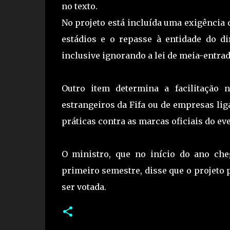
no texto.
No projeto está incluída uma exigência 
estádios e o repasse à entidade do di
inclusive ignorando a lei de meia-entrad
Outro item determina a facilitação 
estrangeiros da Fifa ou de empresas lig
práticas contra as marcas oficiais do ev
O ministro, que no início do ano che
primeiro semestre, disse que o projeto
ser votada.