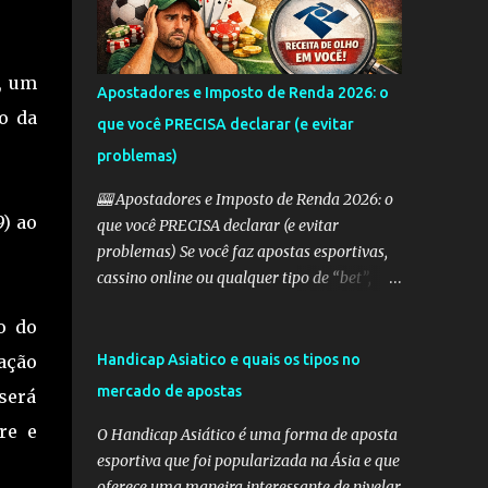
desequilibrados, tornando-os mais atraentes
para os apostadores. Aqui estão alguns dos
tipos mais comuns de Handicap Europeu no
mercado de apostas: Handicap Europeu +1:
a, um
Apostadores e Imposto de Renda 2026: o
Nesta aposta, uma equipe é considerada
o da
que você PRECISA declarar (e evitar
com uma vantagem de 1 gol antes mesmo
problemas)
do início do jogo. Isso significa que, se a
equipe perder por um gol de diferença, a
🎰 Apostadores e Imposto de Renda 2026: o
aposta é vencedora. Se houver um empate
9) ao
que você PRECISA declarar (e evitar
ou se a equipe ganhar, a aposta também é
problemas) Se você faz apostas esportivas,
vencedora. Handicap Europeu +2:
cassino online ou qualquer tipo de “bet”,
Semelhante ao exemplo anterior, aqui a
atenção: a Receita Federal está de olho 👀
equipe recebe uma vantagem de 2 gols. Isso
o do
Em 2026, a declaração do IR ficou ainda
significa que a aposta é vencedora se a
mais importante para quem aposta — e
ação
Handicap Asiatico e quais os tipos no
equipe perder por uma diferença de até 2
erros podem te levar direto para a malha
mercado de apostas
gols. Se a equipe perder por 3 ou m...
será
fina. 💰 Preciso declarar ganhos com
re e
apostas? SIM. Qualquer ganho com apostas
O Handicap Asiático é uma forma de aposta
deve ser informado como: 👉 “Rendimentos
esportiva que foi popularizada na Ásia e que
Tributáveis Recebidos de Pessoa Jurídica”
oferece uma maneira interessante de nivelar