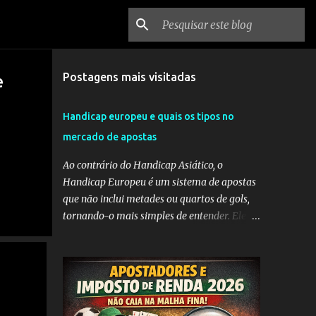
Postagens mais visitadas
e
Handicap europeu e quais os tipos no
mercado de apostas
Ao contrário do Handicap Asiático, o
Handicap Europeu é um sistema de apostas
que não inclui metades ou quartos de gols,
tornando-o mais simples de entender. Ele
envolve a adição de gols a uma equipe
considerada mais fraca ou a subtração de
gols da equipe favorita. A ideia por trás do
Handicap Europeu é equilibrar as
probabilidades de apostas em eventos