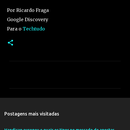
Por Ricardo Fraga
Google Discovery
Para o
Techtudo
C
o
m
e
n
t
Postagens mais visitadas
á
r