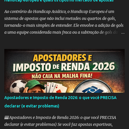
Handicap europeu e quais os tipos no mercado de apostas
i
Ao contrário do Handicap Asiático, o Handicap Europeu é um
o
sistema de apostas que não inclui metades ou quartos de gols,
s
tornando-o mais simples de entender. Ele envolve a adição de gols
a uma equipe considerada mais fraca ou a subtração de gols da
equipe favorita. A ideia por trás do Handicap Europeu é equilibrar
as probabilidades de apostas em eventos desequilibrados,
tornando-os mais atraentes para os apostadores. Aqui estão
alguns dos tipos mais comuns de Handicap Europeu no mercado
de apostas: Handicap Europeu +1: Nesta aposta, uma equipe é
considerada com uma vantagem de 1 gol antes mesmo do início do
jogo. Isso significa que, se a equipe perder por um gol de diferença,
a aposta é vencedora. Se houver um empate ou se a equipe ganhar,
a aposta também é vencedora. Handicap Europeu +2: Semelhante
Apostadores e Imposto de Renda 2026: o que você PRECISA
ao exemplo anterior, aqui a equipe recebe uma vantagem de 2
declarar (e evitar problemas)
gols. Isso significa que a aposta é vencedora se a equipe perder por
uma diferença de até 2 gols. Se a equipe perder por 3 ou m...
🎰 Apostadores e Imposto de Renda 2026: o que você PRECISA
declarar (e evitar problemas) Se você faz apostas esportivas,