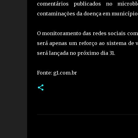
comentários publicados no microb
contaminações da doença em municípios
O monitoramento das redes sociais com
será apenas um reforço ao sistema de 
será lançada no próximo dia 31.
Fonte: g1.com.br
C
o