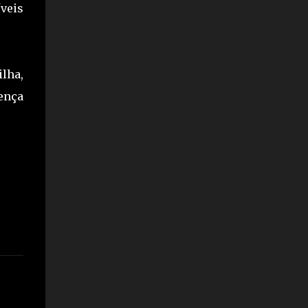
veis
lha,
ença