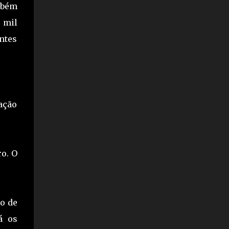
da aposta é colocada com um Handicap
mbém
Asiático 0 e a outra parte é colocada com um
 mil
Handicap Asiático +0,5. Se a equipe vencer, a
entes
parte da apost...
ação
o. O
co de
á os