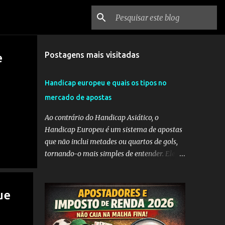
Postagens mais visitadas
e
Handicap europeu e quais os tipos no
mercado de apostas
Ao contrário do Handicap Asiático, o
Handicap Europeu é um sistema de apostas
que não inclui metades ou quartos de gols,
tornando-o mais simples de entender. Ele
envolve a adição de gols a uma equipe
considerada mais fraca ou a subtração de
gols da equipe favorita. A ideia por trás do
ue
Handicap Europeu é equilibrar as
probabilidades de apostas em eventos