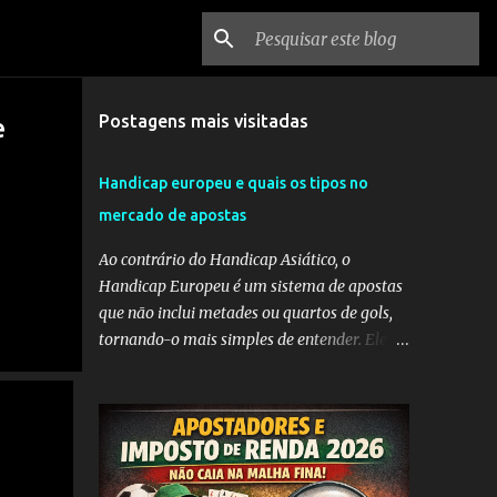
Postagens mais visitadas
e
Handicap europeu e quais os tipos no
mercado de apostas
Ao contrário do Handicap Asiático, o
Handicap Europeu é um sistema de apostas
que não inclui metades ou quartos de gols,
tornando-o mais simples de entender. Ele
envolve a adição de gols a uma equipe
considerada mais fraca ou a subtração de
gols da equipe favorita. A ideia por trás do
Handicap Europeu é equilibrar as
probabilidades de apostas em eventos