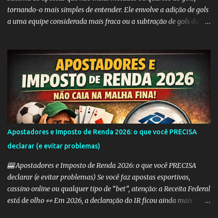
s
tornando-o mais simples de entender. Ele envolve a adição de gols
a uma equipe considerada mais fraca ou a subtração de gols da
equipe favorita. A ideia por trás do Handicap Europeu é equilibrar
as probabilidades de apostas em eventos desequilibrados,
tornando-os mais atraentes para os apostadores. Aqui estão
alguns dos tipos mais comuns de Handicap Europeu no mercado
de apostas: Handicap Europeu +1: Nesta aposta, uma equipe é
considerada com uma vantagem de 1 gol antes mesmo do início do
jogo. Isso significa que, se a equipe perder por um gol de diferença,
a aposta é vencedora. Se houver um empate ou se a equipe ganhar,
a aposta também é vencedora. Handicap Europeu +2: Semelhante
Apostadores e Imposto de Renda 2026: o que você PRECISA
ao exemplo anterior, aqui a equipe recebe uma vantagem de 2
declarar (e evitar problemas)
gols. Isso significa que a aposta é vencedora se a equipe perder por
uma diferença de até 2 gols. Se a equipe perder por 3 ou m...
🎰 Apostadores e Imposto de Renda 2026: o que você PRECISA
declarar (e evitar problemas) Se você faz apostas esportivas,
cassino online ou qualquer tipo de “bet”, atenção: a Receita Federal
está de olho 👀 Em 2026, a declaração do IR ficou ainda mais
importante para quem aposta — e erros podem te levar direto