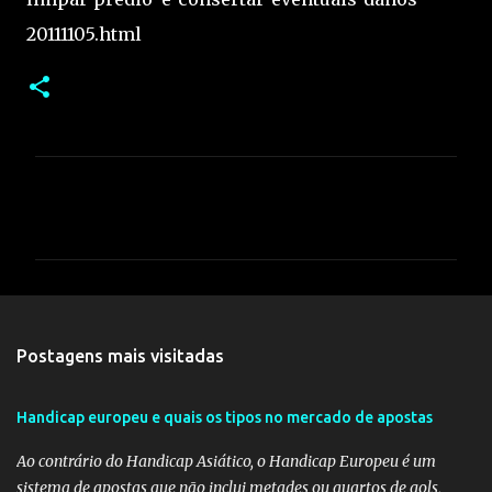
20111105.html
C
o
m
e
n
t
Postagens mais visitadas
á
r
Handicap europeu e quais os tipos no mercado de apostas
i
Ao contrário do Handicap Asiático, o Handicap Europeu é um
o
sistema de apostas que não inclui metades ou quartos de gols,