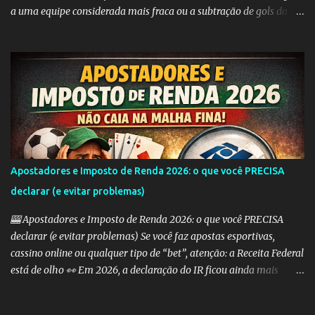
a uma equipe considerada mais fraca ou a subtração de gols da
equipe favorita. A ideia por trás do Handicap Europeu é equilibrar
as probabilidades de apostas em eventos desequilibrados,
tornando-os mais atraentes para os apostadores. Aqui estão
alguns dos tipos mais comuns de Handicap Europeu no mercado
de apostas: Handicap Europeu +1: Nesta aposta, uma equipe é
considerada com uma vantagem de 1 gol antes mesmo do início do
jogo. Isso significa que, se a equipe perder por um gol de diferença,
a aposta é vencedora. Se houver um empate ou se a equipe ganhar,
a aposta também é vencedora. Handicap Europeu +2: Semelhante
Apostadores e Imposto de Renda 2026: o que você PRECISA
ao exemplo anterior, aqui a equipe recebe uma vantagem de 2
declarar (e evitar problemas)
gols. Isso significa que a aposta é vencedora se a equipe perder por
uma diferença de até 2 gols. Se a equipe perder por 3 ou m...
🎰 Apostadores e Imposto de Renda 2026: o que você PRECISA
declarar (e evitar problemas) Se você faz apostas esportivas,
cassino online ou qualquer tipo de “bet”, atenção: a Receita Federal
está de olho 👀 Em 2026, a declaração do IR ficou ainda mais
importante para quem aposta — e erros podem te levar direto
para a malha fina. 💰 Preciso declarar ganhos com apostas? SIM.