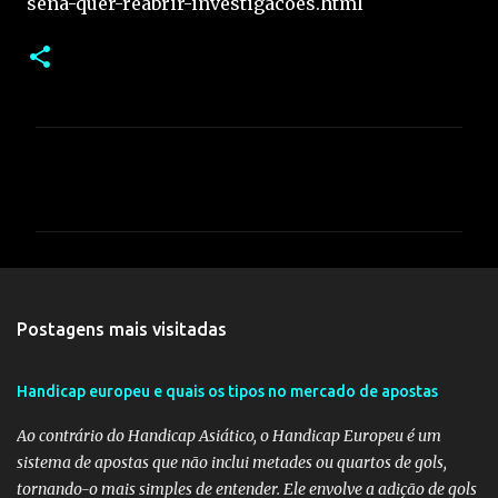
sena-quer-reabrir-investigacoes.html
C
o
m
e
n
t
Postagens mais visitadas
á
r
Handicap europeu e quais os tipos no mercado de apostas
i
Ao contrário do Handicap Asiático, o Handicap Europeu é um
o
sistema de apostas que não inclui metades ou quartos de gols,
s
tornando-o mais simples de entender. Ele envolve a adição de gols